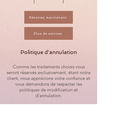
Réservez maintenant
Plus de services
Politique d'annulation
Comme les traitements choisis vous
seront réservés exclusivement, étant notre
client, nous apprécions votre confiance et
vous demandons de respecter les
politiques de modification et
d'annulation.
Si vous devez annuler ou reporter, veuillez
nous en informer par ecrit au moins
4
heures ouvrables
à l'avance. Toute
annulation avec moins de 4 heures de
préavis est sujette à être entièrement
facturée.