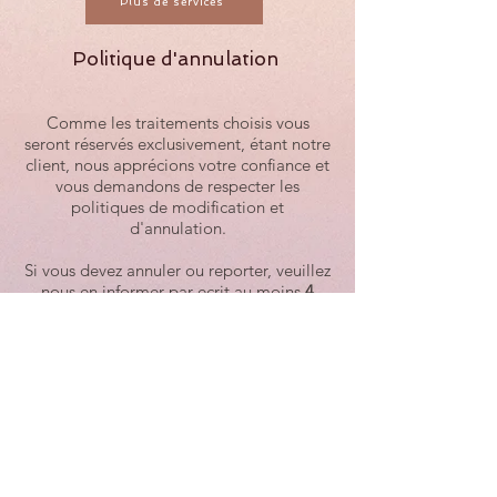
Plus de services
Politique d'annulation
Comme les traitements choisis vous
seront réservés exclusivement, étant notre
client, nous apprécions votre confiance et
vous demandons de respecter les
politiques de modification et
d'annulation.
Si vous devez annuler ou reporter, veuillez
nous en informer par ecrit au moins
4
heures ouvrables
à l'avance. Toute
annulation avec moins de 4 heures de
préavis est sujette à être entièrement
facturée.
Exemple : pour une séance à 9h00, la
dernière limite pour reporter ou annuler
serait 15h30 le jour ouvrable précédent.
​ Nous valorisons le temps de nos clients